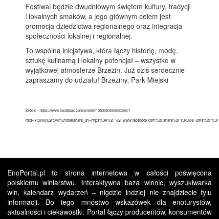
Festiwal będzie dwudniowym świętem kultury, tradycji
i lokalnych smaków, a jego głównym celem jest
promocja dziedzictwa regionalnego oraz integracja
społeczności lokalnej i regionalnej.
To wspólna inicjatywa, która łączy historię, modę,
sztukę kulinarną i lokalny potencjał – wszystko w
wyjątkowej atmosferze Brzezin. Już dziś serdecznie
zapraszamy do udziału! Brzeziny, Park Miejski
Źródło - https://www.facebook.com/events/1053450453650268/?
rdid=YQV0iyE2rOVmLmb8&share_url=https%3A%2F%2Fwww.facebook.com%2Fshare%2F15k58NFBms%2F%3Fal
EnoPortal.pl to strona internetowa w całości poświęcona
polskiemu winiarstwu. Interaktywna baza winnic, wyszukiwarka
win, kalendarz wydarzeń – nigdzie indziej nie znajdziecie tylu
informacji. Do tego mnóstwo wskazówek dla enoturystów,
aktualności i ciekawostki. Portal łączy producentów, konsumentów