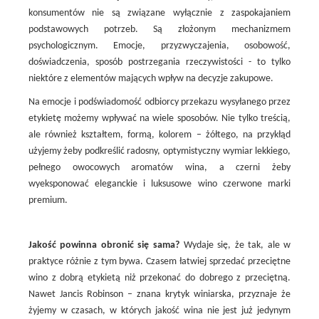
konsumentów nie są związane wyłącznie z zaspokajaniem
podstawowych potrzeb. Są złożonym mechanizmem
psychologicznym. Emocje, przyzwyczajenia, osobowość,
doświadczenia, sposób postrzegania rzeczywistości - to tylko
niektóre z elementów mających wpływ na decyzje zakupowe.
Na emocje i podświadomość odbiorcy przekazu wysyłanego przez
etykietę możemy wpływać na wiele sposobów. Nie tylko treścią,
ale również kształtem, formą, kolorem – żółtego, na przykłąd
użyjemy żeby podkreślić radosny, optymistyczny wymiar lekkiego,
pełnego owocowych aromatów wina, a czerni żeby
wyeksponować eleganckie i luksusowe wino czerwone marki
premium.
Jakość powinna obronić się sama?
Wydaje się, że tak, ale w
praktyce różnie z tym bywa. Czasem łatwiej sprzedać przeciętne
wino z dobrą etykietą niż przekonać do dobrego z przeciętną.
Nawet Jancis Robinson – znana krytyk winiarska, przyznaje że
żyjemy w czasach, w których jakość wina nie jest już jedynym