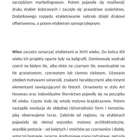
narzędziem marketingowym. Potem pojawiła się możliwość
druku etykiet kolorowych i zaczęło się prawdziwe szaleństwo.
Dodatkowego rozpędu etykietowanie nabrało dzięki drukowi
offsetowemu, a potem etykietom samoprzylepnym.
Wino
zaczęto oznaczać etykietami w XVIII wieku. Do końca XIX
wieku ich projekty oparte były na kaligrafii. Dominowały wydruki
czerni na białym tle, albo złote na czarnym tle, ewentualnie na
tle granatowym, czerwonym lub ciemno zielonym. Używano
zdobień motywami winorośli, znakami heraldycznymi albo innymi
elementami nawiązującymi do historii. Ornamenty w stylu Art
Nouveau oraz indywidualne liternictwo pojawiły się na początku
XX wieku. Częste stały się wtedy motywy krajobrazowe. Potem
nastąpiła ewolucja do obłędnej różnorodności form i tematów,
jaką obserwujemy teraz. Zależnie od regionu, na etykietach
pojawiało się niemal wszystko: motywy architektoniczne,
wszelkie postacie - od świętych i mnichów po czarownice i diabły,
antyczni bogowie, rycerze, kostiumowe sceny rodzajowe, pejzaże