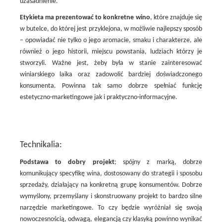
uzasadnienie.
Etykieta ma prezentować to konkretne wino
, które znajduje się
w butelce, do której jest przyklejona, w możliwie najlepszy sposób
– opowiadać nie tylko o jego aromacie, smaku i charakterze, ale
również o jego historii, miejscu powstania, ludziach którzy je
stworzyli. Ważne jest, żeby była w stanie zainteresować
winiarskiego laika oraz zadowolić bardziej doświadczonego
konsumenta. Powinna tak samo dobrze spełniać funkcję
estetyczno-marketingowe jak i praktyczno-informacyjne.
Technikalia:
Podstawa to dobry projekt
; spójny z marką, dobrze
komunikujący specyfikę wina, dostosowany do strategii i sposobu
sprzedaży, działający na konkretną grupę konsumentów. Dobrze
wymyślony, przemyślany i skonstruowany projekt to bardzo silne
narzędzie marketingowe. To czy będzie wyróżniał się swoją
nowoczesnością, odwagą, elegancją czy klasyką powinno wynikać