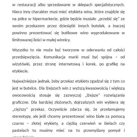
w restauracji albo sprzedawane w sklepach specjalistycznych.
Nieco inny charakter musi mieć etykieta wina, które znajdzie się
na półce w hipermarkecie, gdzie będzie musiało „przebić się” ze
swoim przekazem przez dziesiątki innych butelek, a inaczej
powinno prezentować się butikowe wino wyprodukowane w
limitowanej ilości w małej winnicy.
Wszystko to nie może być tworzone w oderwaniu od całości
przedsięwzięcia. Komunikacja marki musi być spójna – od
wizytówki, przez stronę internetową i korek, po grafikę na
etykiecie.
Najważniejsze jednak, żeby przekaz etykiety zgadzał się z tym co
jest w butelce. Dla lżejszych win z wyższą kwasowością i większą
owocowością stosuje się zazwyczaj „lżejsze” rozwiązania
graficzne. Dla bardziej złożonych, dojrzalszych win wybiera się
„cięższy” przekaz. Oczywiście zdarza się, że przełamujemy
stereotypy, ale jeśli chcemy prezentować wino białe za pomocą
czarno – złotej etykiety, a ciężką czerwień w bielach czy
pastelach to musimy mieć na to przemyślany pomysł i