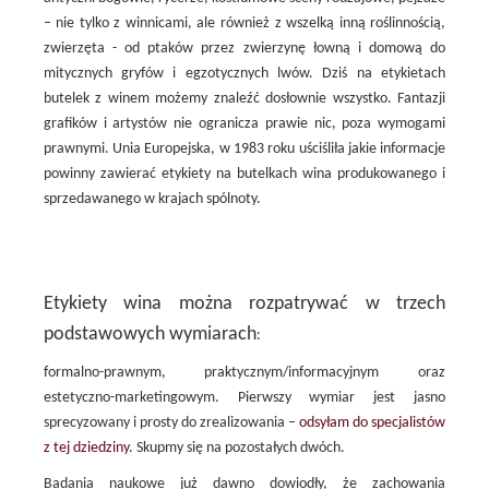
– nie tylko z winnicami, ale również z wszelką inną roślinnością,
zwierzęta - od ptaków przez zwierzynę łowną i domową do
mitycznych gryfów i egzotycznych lwów. Dziś na etykietach
butelek z winem możemy znaleźć dosłownie wszystko. Fantazji
grafików i artystów nie ogranicza prawie nic, poza wymogami
prawnymi. Unia Europejska, w 1983 roku uściśliła jakie informacje
powinny zawierać etykiety na butelkach wina produkowanego i
sprzedawanego w krajach spólnoty.
Etykiety wina można rozpatrywać w trzech
podstawowych wymiarach
:
formalno-prawnym, praktycznym/informacyjnym oraz
estetyczno-marketingowym. Pierwszy wymiar jest jasno
sprecyzowany i prosty do zrealizowania –
odsyłam do specjalistów
z tej dziedziny
. Skupmy się na pozostałych dwóch.
Badania naukowe już dawno dowiodły, że zachowania