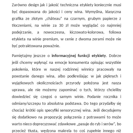
Zarówno design jak i jakość techniczna etykiety koniecznie musi
być dopasowana do jakości i ceny wina. Wymyślna, klasyczna
grafika ze złotym „château” na czarnym, grubym papierze z
tłoczeniami, na winie za 30 zł może wyglądać co najmniej
podejrzanie, a nowoczesna, kiczowato-kolorowa, foliowa
etykieta na winie premium, w cenie z dwoma zerami może nie
być potraktowana poważnie.
Pamiętajmy jeszcze o
informacyjnej funkcji etykiety
. Dobrze
jeśli chcemy wpłynąć na emocje konsumenta opisując wszystkie
pokolenia, które w naszej rodzinnej winnicy pracowały na
powstanie danego wina, albo podkreślając w jak pięknych i
wyjątkowych okolicznościach przyrody położona jest nasza
uprawa, ale nie możemy zapominać o tych, którzy chcieliby
dowiedzieć się czegoś o samym winie. Podanie rocznika i
odmiany/szczepu to absolutna podstawa. Do tego przydałby się
chociaż krótki opis specyfiki sensorycznej wina. Jeśli decydujemy
się dodatkowo na propozycję połączenia z potrawami to może
warto nieco doprecyzować zdawkowe „pasuje do ryb i serów”, bo
przecież tłusta, wędzona makrela to coś zupełnie innego niż