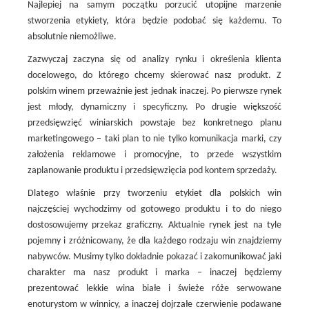
Najlepiej na samym początku porzucić utopijne marzenie
stworzenia etykiety, która będzie podobać się każdemu. To
absolutnie niemożliwe.
Zazwyczaj zaczyna się od analizy rynku i określenia klienta
docelowego, do którego chcemy skierować nasz produkt. Z
polskim winem przeważnie jest jednak inaczej. Po pierwsze rynek
jest młody, dynamiczny i specyficzny. Po drugie większość
przedsięwzięć winiarskich powstaje bez konkretnego planu
marketingowego – taki plan to nie tylko komunikacja marki, czy
założenia reklamowe i promocyjne, to przede wszystkim
zaplanowanie produktu i przedsięwzięcia pod kontem sprzedaży.
Dlatego właśnie przy tworzeniu etykiet dla polskich win
najczęściej wychodzimy od gotowego produktu i to do niego
dostosowujemy przekaz graficzny. Aktualnie rynek jest na tyle
pojemny i zróżnicowany, że dla każdego rodzaju win znajdziemy
nabywców. Musimy tylko dokładnie pokazać i zakomunikować jaki
charakter ma nasz produkt i marka – inaczej będziemy
prezentować lekkie wina białe i świeże róże serwowane
enoturystom w winnicy, a inaczej dojrzałe czerwienie podawane