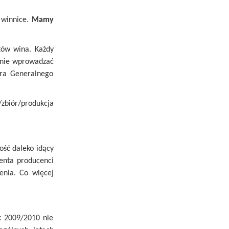
 winnice.
Mamy
tów wina. Każdy
alnie wprowadzać
ora Generalnego
zbiór/produkcja
ość daleko idący
menta producenci
enia. Co więcej
k 2009/2010 nie