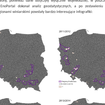
niony, ponieważ dane dotyczyły wyłącznie województw), w poszcz
 EnoPortal dokonał analiz geostatystycznych, a po zestawieniu
ionami winiarskimi powstały bardzo interesujące infografiki: