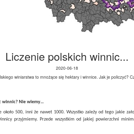
Liczenie polskich winnic...
2020-06-18
skiego winiarstwa to mnożące się hektary i winnice. Jak je policzyć? C
st winnic? Nie wiemy…
że około 500, inni że nawet 1000. Wszystko zależy od tego jakie zał
 winnicy przyjmiemy. Przede wszystkim od jakiej powierzchni minim