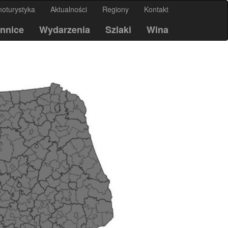
noturystyka
Aktualności
Regiony
Kontakt
nnice
Wydarzenia
Szlaki
Wina