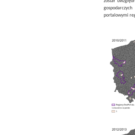
został uwzględ
gospodarczych
portalowymi reg