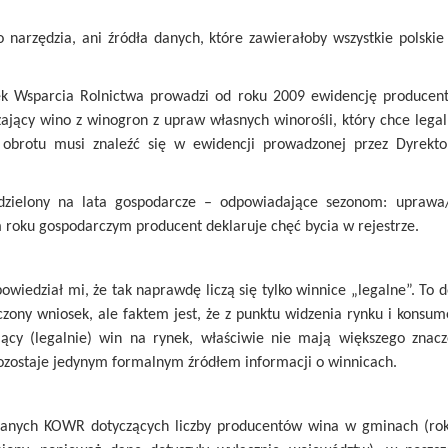
narzędzia, ani źródła danych, które zawierałoby wszystkie polskie
k Wsparcia Rolnictwa prowadzi od roku 2009 ewidencję producen
ający wino z winogron z upraw własnych winorośli, który chce leg
obrotu musi znaleźć się w ewidencji prowadzonej przez Dyrekt
odzielony na lata gospodarcze – odpowiadające sezonom: uprawa/
roku gospodarczym producent deklaruje chęć bycia w rejestrze.
owiedział mi, że tak naprawdę liczą się tylko winnice „legalne”. To d
czony wniosek, ale faktem jest, że z punktu widzenia rynku i konsu
ący (legalnie) win na rynek, właściwie nie mają większego znacz
zostaje jedynym formalnym źródłem informacji o winnicach.
anych KOWR dotyczących liczby producentów wina w gminach (ro