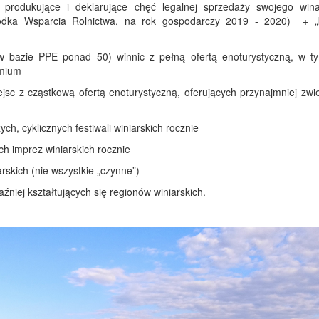
ie produkujące i deklarujące chęć legalnej sprzedaży swojego win
odka Wsparcia Rolnictwa, na rok gospodarczy 2019 - 2020) + „k
 (w bazie PPE ponad 50) winnic z pełną ofertą enoturystyczną, w t
emium
jsc z cząstkową ofertą enoturystyczną, oferujących przynajmniej zwie
ych, cyklicznych festiwali winiarskich rocznie
ych imprez winiarskich rocznie
arskich (nie wszystkie „czynne”)
aźniej kształtujących się regionów winiarskich.