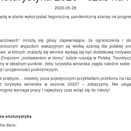
2020-05-28
będą w stanie wykorzystać tegoroczną, pandemiczną szansę na progres t
anżowych” mnożą się głosy zapewniające, że ograniczenia i ob
gorocznym wyjazdom wakacyjnym są wielką szansą dla polskiej eno
owe, w których znalazły się winnice wydają się być dodatkową motywa
i. Zmęczeni „zostawaniem w domu” ludzie ruszają w Polskę. Teoretycz
y w idealnym punkcie, żeby turystyka winiarska zajęła należne sobie 
ji i przyjemności podróżniczych.
 w praktyce… niestety, poza pojedynczymi przykładami przełomu na raz
ać turystyka winiarska w sezonie 2020? – zobaczymy. Nie ulega
progres wymaga pracy i najwyższy czas wziąć się do roboty!
ska enoturystyka
che dane: