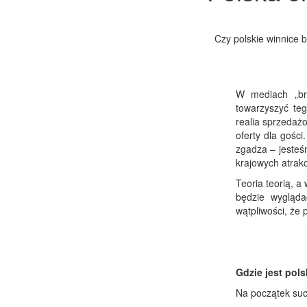
Czy polskie winnice 
W mediach „br
towarzyszyć te
realia sprzedaż
oferty dla gośc
zgadza – jesteśm
krajowych atrakc
Teoria teorią, a
będzie wygląd
wątpliwości, że 
Gdzie jest pol
Na początek su