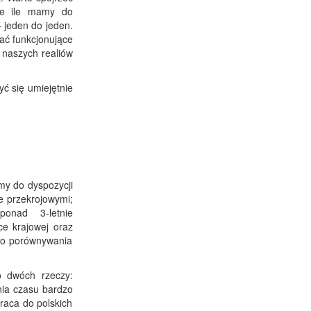
bie ile mamy do
- jeden do jeden.
ać funkcjonujące
 naszych realiów
ć się umiejętnie
my do dyspozycji
e przekrojowymi;
ponad 3-letnie
ce krajowej oraz
 do porównywania
o dwóch rzeczy:
nia czasu bardzo
raca do polskich