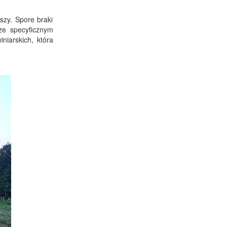
szy. Spore braki
ze specyficznym
niarskich, która