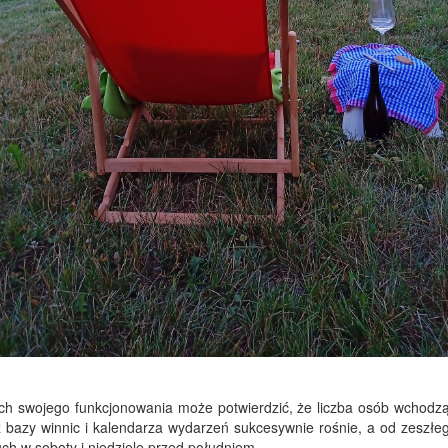
tach swojego funkcjonowania może potwierdzić, że liczba osób wchodzą
z bazy winnic i kalendarza wydarzeń sukcesywnie rośnie, a od zeszłe
ch w soboty i niedziele przed południem.