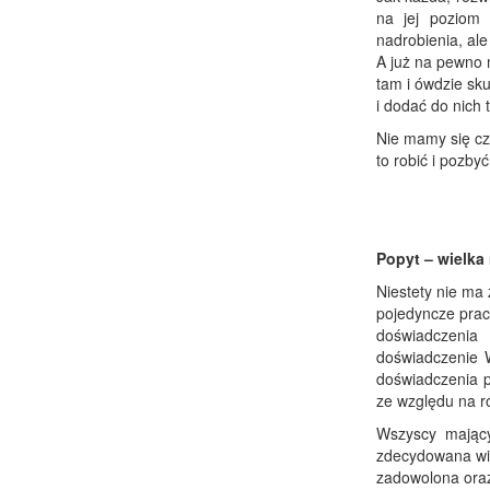
na jej poziom 
nadrobienia, ale
A już na pewno 
tam i ówdzie sk
i dodać do nich 
Nie mamy się cz
to robić i pozby
Popyt – wielka
Niestety nie ma
pojedyncze prac
doświadczenia
doświadczenie W
doświadczenia p
ze względu na ró
Wszyscy mający
zdecydowana wię
zadowolona oraz