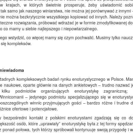
w krajach, w których świetnie prosperuje, żeby uświadomić so
 tak samo jak naszego winiarstwa, nie można jej porównywać z innymi 
nie można bezkrytycznie wszystkiego kopiować od innych. Należy pozn
uteczne rozwiązania, próbować wdrażać je w formie zmodyfikowanej do
to co mamy u siebie najlepszego i niepowtarzalnego.
ego wstydzić, co więcej mamy się czym pochwalić. Musimy tylko nauczy
ć się kompleksów.
 niewiadoma
 żadnych kompleksowych badań rynku enoturystycznego w Polsce. Ma
e naukowe, oparte głównie na danych ankietowych – trudno nazwać j
 kilku podmiotów organizujących enoturystykę zagraniczną; 
innicomanii – jedynego podmiotu specjalizującego się w enoturysty
oszczególnych winnic przyjmujących gości – bardzo różne i trudne
żnice ofertowe i potencjałowe.
 bezpośredni kontakt z polskimi enoturystami zgadzają się co d
kszość osób, które „uprawiały” enoturystykę była z tej formy spędza
 ponad połowa, tych którzy spróbowali kontynuuje swoją przygodę i w