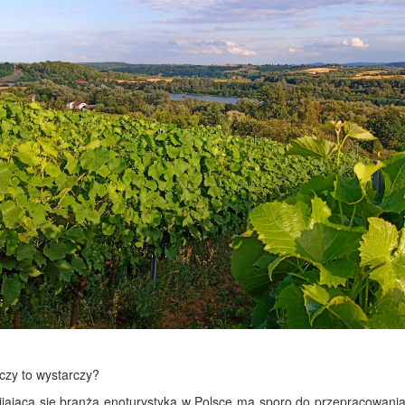
 czy to wystarczy?
ijająca się branża enoturystyka w Polsce ma sporo do przepracowania