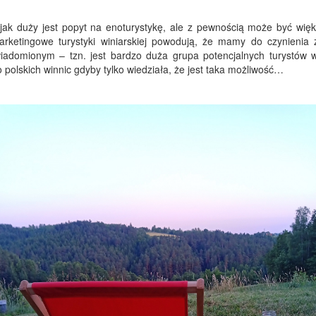
 jak duży jest popyt na enoturystykę, ale z pewnością może być więk
arketingowe turystyki winiarskiej powodują, że mamy do czynienia 
adomionym – tzn. jest bardzo duża grupa potencjalnych turystów wi
 polskich winnic gdyby tylko wiedziała, że jest taka możliwość…