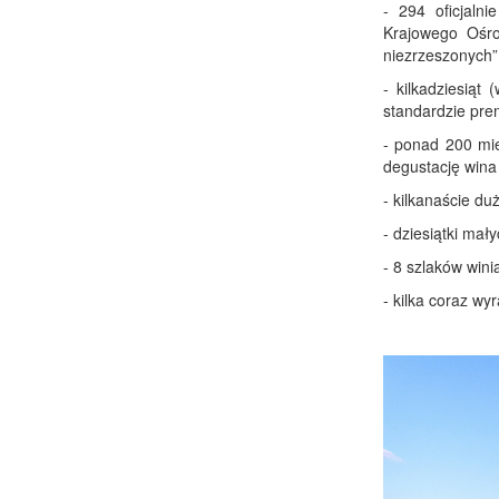
- 294 oficjaln
Krajowego Ośr
niezrzeszonych”
- kilkadziesiąt
standardzie pr
- ponad 200 mie
degustację wina
- kilkanaście duż
- dziesiątki mał
- 8 szlaków wini
- kilka coraz wyr