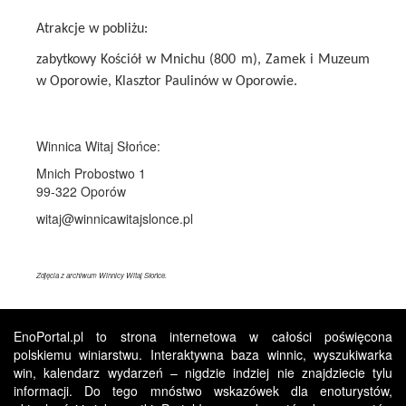
Atrakcje w pobliżu:
zabytkowy Kościół w Mnichu (800 m), Zamek i Muzeum
w Oporowie, Klasztor Paulinów w Oporowie.
Winnica Witaj Słońce:
Mnich Probostwo 1
99-322 Oporów
witaj@winnicawitajslonce.pl
Zdjęcia z archiwum Winnicy Witaj Słońce.
EnoPortal.pl to strona internetowa w całości poświęcona
polskiemu winiarstwu. Interaktywna baza winnic, wyszukiwarka
win, kalendarz wydarzeń – nigdzie indziej nie znajdziecie tylu
informacji. Do tego mnóstwo wskazówek dla enoturystów,