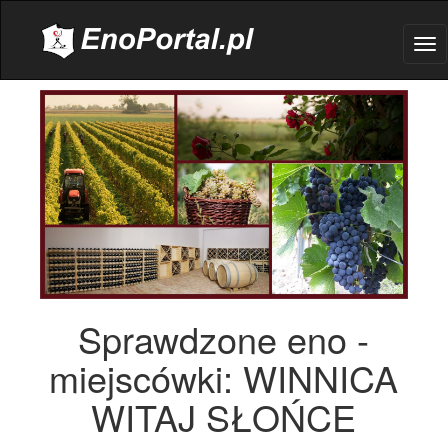
.
Tog
nav
Sprawdzone eno -
miejscówki: WINNICA
WITAJ SŁOŃCE