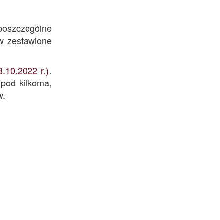
poszczególne
ów zestawione
10.2022 r.)
.
 pod kilkoma,
w.