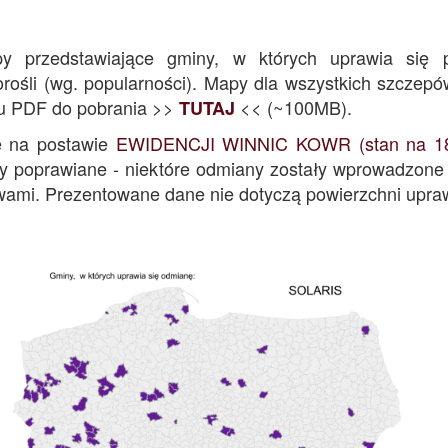
y przedstawiające gminy, w których uprawia się 
rośli (wg. popularności). Mapy dla wszystkich szczep
ku PDF do pobrania >>
<< (~100MB).
TUTAJ
e na postawie
EWIDENCJI WINNIC KOWR (stan na 18.
y poprawiane - niektóre odmiany zostały wprowadzone
ami. Prezentowane dane nie dotyczą powierzchni upra