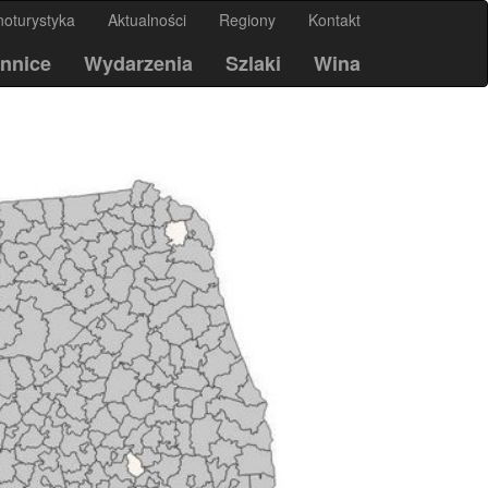
noturystyka
Aktualności
Regiony
Kontakt
nnice
Wydarzenia
Szlaki
Wina