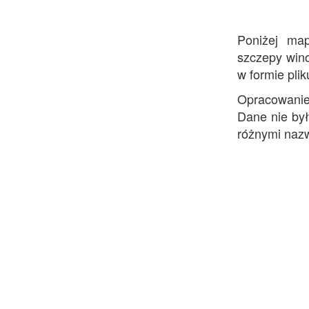
Poniżej map
szczepy wino
w formie pli
Opracowani
Dane nie był
różnymi nazw