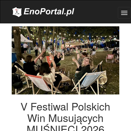
.
Tog
nav
V Festiwal Polskich
Win Musujących
MUŚNIĘCI 2026