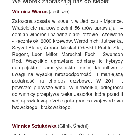
We wtorek
zapraszają nas do siebie:
Winnica Wiarus
(Jedlicze)
Założona została w 2008 r. w Jedliczu - Męcince.
Właściciele na powierzchni 56 arów uprawiają 14
odmian winorośli na wina białe, różowe i czerwone
- łącznie ok. 2000 krzewów. Wśród nich: Jutrzenka,
Seyval Blanc, Aurora, Muskat Odeski i Prairie Star,
Regent, Leon Millot, Marechal Foch i Swenson
Red. Wszystkie uprawiane odmiany to hybrydy
europejskie i amerykańskie, mniej kłopotliwe z
uwagi na wysoką mrozoodporność i maniejszą
podatność na choroby grzybowe. W 2011 r.
powstało pierwsze wino. W niewielkiej odległości
od winnicy przepływa rzeka Jasiołka, którą przed II
wojną światową przebiegała granica województwa
lwowskiego i krakowskiego.
Winnica Sztukówka
(Glinik Średni)