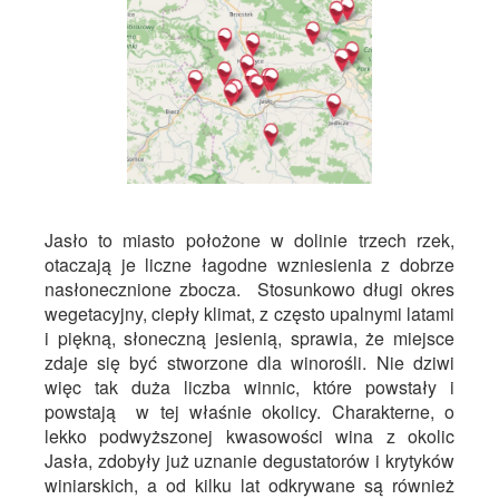
Jasło to miasto położone w dolinie trzech rzek,
otaczają je liczne łagodne wzniesienia z dobrze
nasłonecznione zbocza. Stosunkowo długi okres
wegetacyjny, ciepły klimat, z często upalnymi latami
i piękną, słoneczną jesienią, sprawia, że miejsce
zdaje się być stworzone dla winorośli. Nie dziwi
więc tak duża liczba winnic, które powstały i
powstają w tej właśnie okolicy. Charakterne, o
lekko podwyższonej kwasowości wina z okolic
Jasła, zdobyły już uznanie degustatorów i krytyków
winiarskich, a od kilku lat odkrywane są również