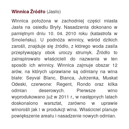
Winnica Źródło
(Jasło)
Winnica położona w zachodniej części miasta
Jasła na osiedlu Bryły. Nasadzenia dokonano w
pamiętnym dniu 10. 04. 2010 roku (katastrofa w
Smoleńsku). U podnóża winnicy, wśród dzikich
zarośli, znajduje się źródło, z którego woda zasila
przepływający obok uroczy strumyk. Źródło to
zainspirowało właścicieli do nazwania w ten
sposób ich winnicy. Winnica zajmuje obszar 12
arów, na których uprawiane są odmiany na wina
białe: Seyval Blanc, Bianca, Jutrzenka, Muskat
Odeski, czerwone: Regent, Rondo oraz kilka
odmian deserowych. Pierwsze wino
wyprodukowano już w 2011 r., w następnych latach
doskonalono warsztat, zarówno w uprawie
winorośli jak i w produkcji wina. Właściciel planuje
powiększenie areału i nasadzenie nowych odmian.