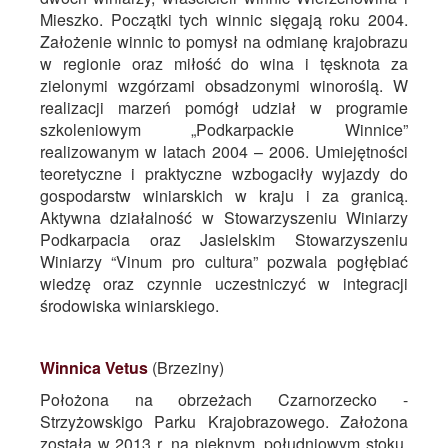
Mieszko. Początki tych winnic sięgają roku 2004.
Założenie winnic to pomysł na odmianę krajobrazu
w regionie oraz miłość do wina i tęsknota za
zielonymi wzgórzami obsadzonymi winoroślą. W
realizacji marzeń pomógł udział w programie
szkoleniowym „Podkarpackie Winnice”
realizowanym w latach 2004 – 2006. Umiejętności
teoretyczne i praktyczne wzbogaciły wyjazdy do
gospodarstw winiarskich w kraju i za granicą.
Aktywna działalność w Stowarzyszeniu Winiarzy
Podkarpacia oraz Jasielskim Stowarzyszeniu
Winiarzy “Vinum pro cultura” pozwala pogłębiać
wiedzę oraz czynnie uczestniczyć w integracji
środowiska winiarskiego.
Winnica Vetus
(Brzeziny)
Położona na obrzeżach Czarnorzecko -
Strzyżowskigo Parku Krajobrazowego. Założona
została w 2013 r. na pięknym, południowym stoku,