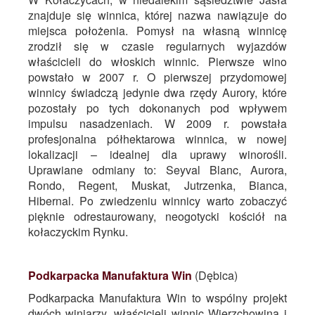
znajduje się winnica, której nazwa nawiązuje do
miejsca położenia. Pomysł na własną winnicę
zrodził się w czasie regularnych wyjazdów
właścicieli do włoskich winnic. Pierwsze wino
powstało w 2007 r. O pierwszej przydomowej
winnicy świadczą jedynie dwa rzędy Aurory, które
pozostały po tych dokonanych pod wpływem
impulsu nasadzeniach. W 2009 r. powstała
profesjonalna półhektarowa winnica, w nowej
lokalizacji – idealnej dla uprawy winorośli.
Uprawiane odmiany to: Seyval Blanc, Aurora,
Rondo, Regent, Muskat, Jutrzenka, Bianca,
Hibernal. Po zwiedzeniu winnicy warto zobaczyć
pięknie odrestaurowany, neogotycki kościół na
kołaczyckim Rynku.
Podkarpacka Manufaktura Win
(Dębica)
Podkarpacka Manufaktura Win to wspólny projekt
dwóch winiarzy, właścicieli winnic Wierzchowina i