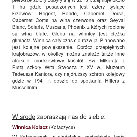
1 ha gdzie posadzonych jest cztery tysiące
krzewów: Regent, Rondo, Cabernet Dorsa,
Cabernet Cortis na wina czerwone oraz Seyval
Blanc, Solaris, Muscaris, Phoenix z których robione
są wina białe. Gleba na winnicy jest ciężka
gliniasta. Winnica cały czas się rozwija. Planowane
jest kolejne powiększenie. Oprócz przepięknych
krajobrazów, w okolicy można znaleźć także inne
atrakcje: modrzewiowy kościół. Św. Mikołaja z
Pietą szkoły Wita Stwosza z XV w., Muzeum
Tadeusza Kantora, czy najdłuższy schron kolejowy
gdzie w 1941 r. doszło do spotkania Hitlera z
Mussolinim.
W środę
zapraszają nas do siebie:
Winnica Kolacz
(Kołaczyce)
W Kołaczycach, w niedalekim sąsiedztwie Jasła