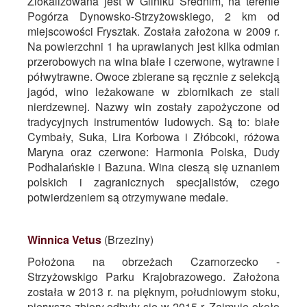
Zlokalizowana jest w Gliniku Średnim, na terenie
Pogórza Dynowsko-Strzyżowskiego, 2 km od
miejscowości Frysztak. Została założona w 2009 r.
Na powierzchni 1 ha uprawianych jest kilka odmian
przerobowych na wina białe i czerwone, wytrawne i
półwytrawne. Owoce zbierane są ręcznie z selekcją
jagód, wino leżakowane w zbiornikach ze stali
nierdzewnej. Nazwy win zostały zapożyczone od
tradycyjnych instrumentów ludowych. Są to: białe
Cymbały, Suka, Lira Korbowa i Złóbcoki, różowa
Maryna oraz czerwone: Harmonia Polska, Dudy
Podhalańskie i Bazuna. Wina cieszą się uznaniem
polskich i zagranicznych specjalistów, czego
potwierdzeniem są otrzymywane medale.
Winnica Vetus
(Brzeziny)
Położona na obrzeżach Czarnorzecko -
Strzyżowskigo Parku Krajobrazowego. Założona
została w 2013 r. na pięknym, południowym stoku,
pierwsze zbiory odbyły się w 2015 r. Zajmuje około