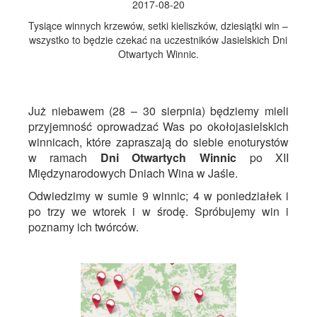
2017-08-20
Tysiące winnych krzewów, setki kieliszków, dziesiątki win –
wszystko to będzie czekać na uczestników Jasielskich Dni
Otwartych Winnic.
Już niebawem (28 – 30 sierpnia) będziemy mieli
przyjemność oprowadzać Was po okołojasielskich
winnicach, które zapraszają do siebie enoturystów
w ramach
Dni Otwartych Winnic
po XII
Międzynarodowych Dniach Wina w Jaśle.
Odwiedzimy w sumie 9 winnic; 4 w poniedziałek i
po trzy we wtorek i w środę. Spróbujemy win i
poznamy ich twórców.