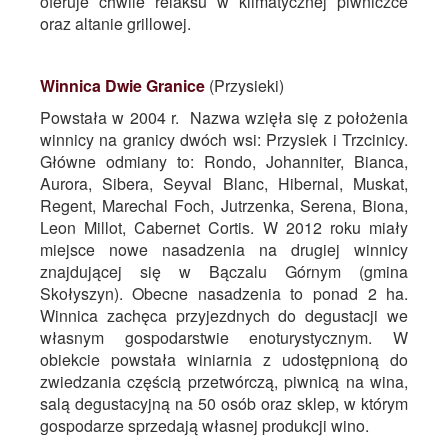
oferuje chwile relaksu w klimatycznej piwniczce
oraz altanie grillowej.
Winnica Dwie Granice
(Przysieki)
Powstała w 2004 r. Nazwa wzięła się z położenia
winnicy na granicy dwóch wsi: Przysiek i Trzcinicy.
Główne odmiany to: Rondo, Johanniter, Bianca,
Aurora, Sibera, Seyval Blanc, Hibernal, Muskat,
Regent, Marechal Foch, Jutrzenka, Serena, Biona,
Leon Millot, Cabernet Cortis. W 2012 roku miały
miejsce nowe nasadzenia na drugiej winnicy
znajdującej się w Bączalu Górnym (gmina
Skołyszyn). Obecne nasadzenia to ponad 2 ha.
Winnica zachęca przyjezdnych do degustacji we
własnym gospodarstwie enoturystycznym. W
obiekcie powstała winiarnia z udostępnioną do
zwiedzania częścią przetwórczą, piwnicą na wina,
salą degustacyjną na 50 osób oraz sklep, w którym
gospodarze sprzedają własnej produkcji wino.