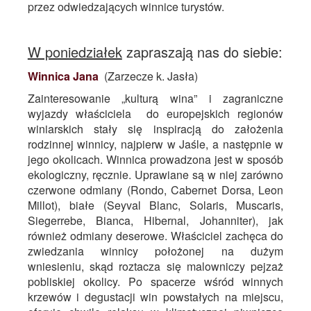
przez odwiedzających winnice turystów.
W poniedziałek
zapraszają nas do siebie:
Winnica Jana
(Zarzecze k. Jasła)
Zainteresowanie „kulturą wina” i zagraniczne
wyjazdy właściciela do europejskich regionów
winiarskich stały się inspiracją do założenia
rodzinnej winnicy, najpierw w Jaśle, a następnie w
jego okolicach. Winnica prowadzona jest w sposób
ekologiczny, ręcznie. Uprawiane są w niej zarówno
czerwone odmiany (Rondo, Cabernet Dorsa, Leon
Millot), białe (Seyval Blanc, Solaris, Muscaris,
Siegerrebe, Bianca, Hibernal, Johanniter), jak
również odmiany deserowe. Właściciel zachęca do
zwiedzania winnicy położonej na dużym
wniesieniu, skąd roztacza się malowniczy pejzaż
pobliskiej okolicy. Po spacerze wśród winnych
krzewów i degustacji win powstałych na miejscu,