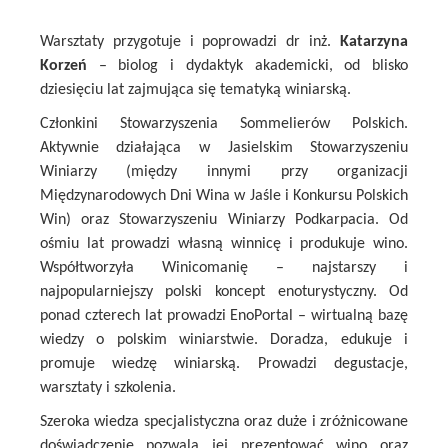
Warsztaty przygotuje i poprowadzi dr inż.
Katarzyna
Korzeń
– biolog i dydaktyk akademicki, od blisko
dziesięciu lat zajmująca się tematyką winiarską.
Członkini Stowarzyszenia Sommelierów Polskich.
Aktywnie działająca w Jasielskim Stowarzyszeniu
Winiarzy (między innymi przy organizacji
Międzynarodowych Dni Wina w Jaśle i Konkursu Polskich
Win) oraz Stowarzyszeniu Winiarzy Podkarpacia. Od
ośmiu lat prowadzi własną winnicę i produkuje wino.
Współtworzyła Winicomanię – najstarszy i
najpopularniejszy polski koncept enoturystyczny. Od
ponad czterech lat prowadzi EnoPortal – wirtualną bazę
wiedzy o polskim winiarstwie. Doradza, edukuje i
promuje wiedzę winiarską. Prowadzi degustacje,
warsztaty i szkolenia.
Szeroka wiedza specjalistyczna oraz duże i zróżnicowane
doświadczenie pozwala jej prezentować wino oraz