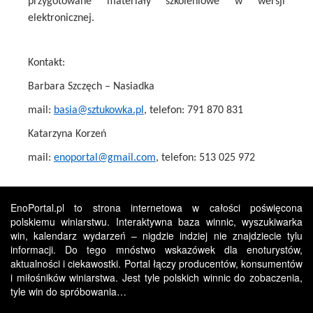
przygotowane materiały szkoleniowe w wersji
elektronicznej.
Kontakt:
Barbara Szczęch – Nasiadka
mail:
basia@sztukowka.pl
, telefon: 791 870 831
Katarzyna Korzeń
mail:
enoportal@gmail.com
, telefon: 513 025 972
EnoPortal.pl to strona internetowa w całości poświęcona
polskiemu winiarstwu. Interaktywna baza winnic, wyszukiwarka
win, kalendarz wydarzeń – nigdzie indziej nie znajdziecie tylu
informacji. Do tego mnóstwo wskazówek dla enoturystów,
aktualności i ciekawostki. Portal łączy producentów, konsumentów
i miłośników winiarstwa. Jest tyle polskich winnic do zobaczenia,
tyle win do spróbowania…