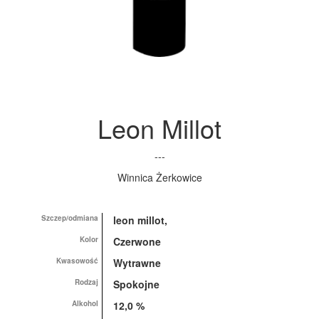
Leon Millot
---
Winnica Żerkowice
Szczep/odmiana
leon millot,
Kolor
Czerwone
Kwasowość
Wytrawne
Rodzaj
Spokojne
Alkohol
12,0 %