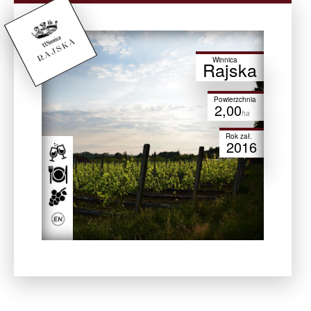
Winnica
Rajska
Powierzchnia
2,00
ha
Rok zał.
2016