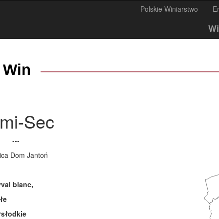
Polskie Winiarstwo
E
Wi
 Win
mi-Sec
---
ica Dom Jantoń
val blanc,
łe
łsłodkie