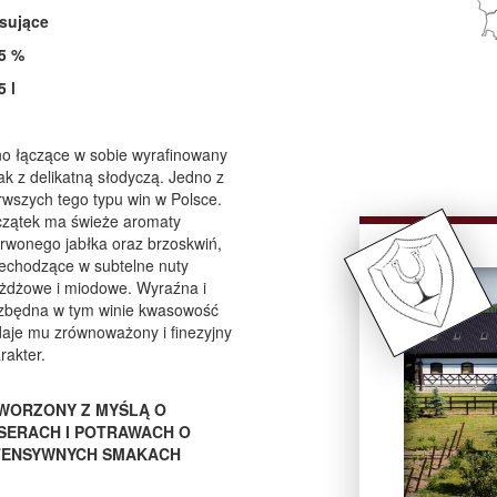
sujące
5 %
5 l
o łączące w sobie wyrafinowany
k z delikatną słodyczą. Jedno z
rwszych tego typu win w Polsce.
zątek ma świeże aromaty
rwonego jabłka oraz brzoskwiń,
echodzące w subtelne nuty
żdżowe i miodowe. Wyraźna i
zbędna w tym winie kwasowość
aje mu zrównoważony i finezyjny
rakter.
WORZONY Z MYŚLĄ O
SERACH I POTRAWACH O
TENSYWNYCH SMAKACH