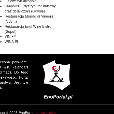
Gajewczyk Alkohole
KaapVINO (dystrybutor hurtowy
oraz detaliczny) (Gdynia)
Restauracja Mondo di Vinegre
(Gdynia)
Restauarcja Endi Wine Bistro
(Sopot)
VINIFY
WINA.PL
ięcona polskiemu
a win, kalendarz
formacji. Do tego
ekawostki. Portal
rstwa. Jest tyle
ia…
one © 2026 EnoPortal,
enoportal.pl