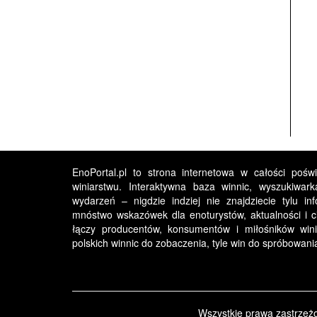
EnoPortal.pl to strona internetowa w całości pośw
winiarstwu. Interaktywna baza winnic, wyszukiwark
wydarzeń – nigdzie indziej nie znajdziecie tylu in
mnóstwo wskazówek dla enoturystów, aktualności i ci
łączy producentów, konsumentów i miłośników winia
polskich winnic do zobaczenia, tyle win do spróbowan
Wszystkie prawa zastrzeż