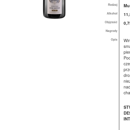
Rodzaj
Mu
Alkohol
11,
Objętość
0,7
Nagrody
Opis
Win
sma
pie
Poc
cze
prz
dro
nie
nad
cha
ST
DE
IN