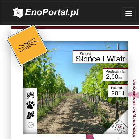
.
Togg
navig
Winnica
Słońce i Wiatr
Powierzchnia
2,00
ha
degustacyjnie sprawdzone
Rok zał.
2011