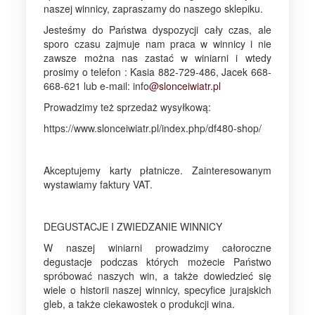
naszej winnicy, zapraszamy do naszego sklepiku.
Jesteśmy do Państwa dyspozycji cały czas, ale
sporo czasu zajmuje nam praca w winnicy i nie
zawsze można nas zastać w winiarni i wtedy
prosimy o telefon : Kasia 882-729-486, Jacek 668-
668-621 lub e-mail: info
@slonceiwiatr.pl
Prowadzimy też sprzedaż wysyłkową:
https://www.slonceiwiatr.pl/index.php/df480-shop/
Akceptujemy karty płatnicze. Zainteresowanym
wystawiamy faktury VAT.
DEGUSTACJE I ZWIEDZANIE WINNICY
W naszej winiarni prowadzimy całoroczne
degustacje podczas których możecie Państwo
spróbować naszych win, a także dowiedzieć się
wiele o historii naszej winnicy, specyfice jurajskich
gleb, a także ciekawostek o produkcji wina.