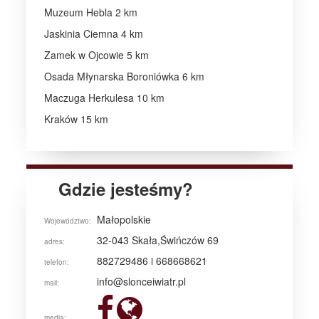
Muzeum Hebla 2 km
Jaskinia Ciemna 4 km
Zamek w Ojcowie 5 km
Osada Młynarska Boroniówka 6 km
Maczuga Herkulesa 10 km
Kraków 15 km
Gdzie jesteśmy?
Małopolskie
Województwo:
32-043 Skała,Świńczów 69
adres:
882729486 i 668668621
telefon:
info@slonceiwiatr.pl
mail:
media: