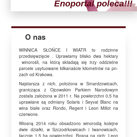
Enoportal poleca!!!
O nas
WINNICA SŁOŃCE I WIATR to rodzinne
przedsięwzięcie . Uprawiamy blisko dwa hektary
winorośli, na którą składają się trzy oddzielne
parcele usytuowane kilkanaście kilometrów na pn-
zach od Krakowa.
Najstarsza z nich, położona w Smardzowicach,
granicząca z Ojcowskim Parkiem Narodowym
została założona w 2011 r. Na powierzchni 0,5 ha
uprawiane są odmiany Solaris i Seyval Blanc na
wina białe oraz Rondo, Regent i Leon Millot na
czerwone.
Wiosną 2014 roku obsadzono winoroślą kolejne
dwie działki, w Szczodrkowicach i Iwanowicach,
łącznie 1,5 ha powierzchni. Rosną na nich: Leon