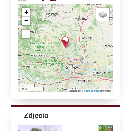
+
−
10 km
10 mi
enoportal.pl
|
©
OpenStreetMap
contributors
Zdjęcia