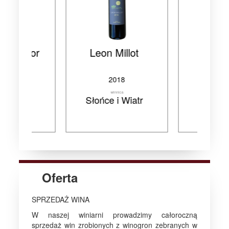
llot
Maroco
Regle
8
2018
2018
winnica
winnica
Wiatr
Słońce i Wiatr
Słońce i W
Oferta
SPRZEDAŻ WINA
W naszej winiarni prowadzimy całoroczną
sprzedaż win zrobionych z winogron zebranych w