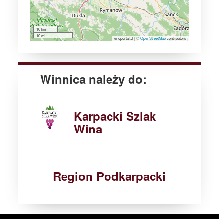
10 km
10 mi
enoportal.pl
|
©
OpenStreetMap
contributors
Winnica należy do:
Karpacki Szlak
Wina
Region Podkarpacki