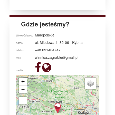
Gdzie jesteśmy?
Małopolskie
Województwo:
ul. Miodowa 4, 32-061 Rybna
adres:
+48 691404747
telefon:
winnica.zagrabie@gmail.pl
mail:
media:
+
−