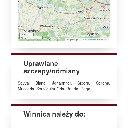
10 km
10 mi
enoportal.pl
|
©
OpenStreetMap
contributors
Uprawiane
szczepy/odmiany
Seyval Blanc, Johanniter, Sibera, Serena,
Muscaris, Souvignier Gris, Rondo, Regent
Winnica należy do: