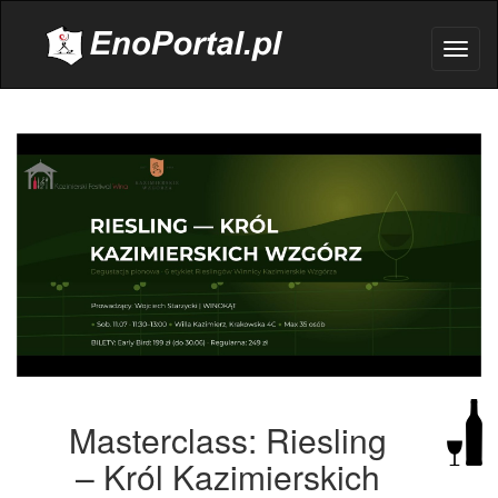
.
Toggl
naviga
Masterclass: Riesling
– Król Kazimierskich