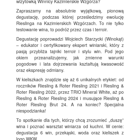
wizytówką Winnicy Kazimierskie Wzgórza?
Zapraszamy na absolutnie wyjątkową, pionową
degustację, podczas której prześledzimy ewolucję
Rieslinga na Kazimierskich Wzgórzach. To nie tylko
testowanie wina, to podróż przez czas i terroir.
Degustację poprowadzi Wojciech Starzycki (Winokąt)
– edukator i certyfikowany ekspert winiarski, który z
pasją przybliża tajniki terroir i stylu win. Pod jego
okiem przeanalizujemy, jak zmienne warunki
pogodowe i lata dojrzewania kształtują kwasowość
oraz ekspresję odmiany.
W kieliszkach znajdzie się aż 6 unikalnych etykiet: od
roczników Riesling & Roter Riesling 2021 i Riesling &
Roter Riesling 2022, przez TRIO Mineral White, aż po
Riesling & Roter Riesling 2024 i musujące Riesling &
Roter Riesling Brut 24. A na koniec? Specjalna
niespodzianka!
To spotkanie dla tych, którzy chcą zrozumieć „duszę”
wina i poznać warsztat winiarza od kuchni. W cenie:
degustacja 6 win, przekąski, woda oraz kieliszek z
logo WKW.