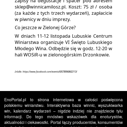
Zapisy na degustacje i spacer pod adresem
sklep@winnicamilosz.pl. Koszt: 75 zł / osoba
(za każde z tych trzech wydarzeń), zapłacicie
w piwnicy w dniu imprezy.
Co jeszcze w Zielonej Górze?
W dniach 11-12 listopada Lubuskie Centrum
Winiarstwa organizuje VI Święto Lubuskiego
Młodego Wina. Odbędzie się w godz. 12-20 w
hali WOSiR-u w zielonogórskim Drzonkowie.
źródło: https://www.facebook.com/events/695789968602113/
EnoPortal.pl to strona internetowa w całości poświęcona
polskiemu winiarstwu. Interaktywna baza winnic, wyszukiwarka
win, kalendarz wydarzeń – nigdzie indziej nie znajdziecie tylu
informacji. Do tego mnóstwo wskazówek dla enoturystów,
aktualności i ciekawostki. Portal łączy producentów, konsumentów