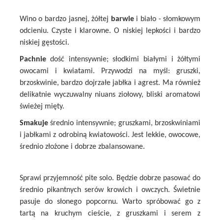
Wino o bardzo jasnej, żółtej
barwie
i biało - słomkowym
odcieniu. Czyste i klarowne. O niskiej lepkości i bardzo
niskiej gęstości.
Pachnie
dość intensywnie; słodkimi białymi i żółtymi
owocami i kwiatami. Przywodzi na myśl: gruszki,
brzoskwinie, bardzo dojrzałe jabłka i agrest. Ma również
delikatnie wyczuwalny niuans ziołowy, bliski aromatowi
świeżej mięty.
Smakuje
średnio intensywnie; gruszkami, brzoskwiniami
i jabłkami z odrobiną kwiatowości. Jest lekkie, owocowe,
średnio złożone i dobrze zbalansowane.
Sprawi przyjemność pite solo. Będzie dobrze pasować do
średnio pikantnych serów krowich i owczych. Świetnie
pasuje do słonego popcornu. Warto spróbować go z
tartą na kruchym cieście, z gruszkami i serem z