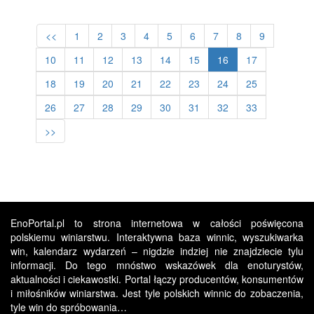
<<
1
2
3
4
5
6
7
8
9
10
11
12
13
14
15
16
17
18
19
20
21
22
23
24
25
26
27
28
29
30
31
32
33
>>
EnoPortal.pl to strona internetowa w całości poświęcona
polskiemu winiarstwu. Interaktywna baza winnic, wyszukiwarka
win, kalendarz wydarzeń – nigdzie indziej nie znajdziecie tylu
informacji. Do tego mnóstwo wskazówek dla enoturystów,
aktualności i ciekawostki. Portal łączy producentów, konsumentów
i miłośników winiarstwa. Jest tyle polskich winnic do zobaczenia,
tyle win do spróbowania…