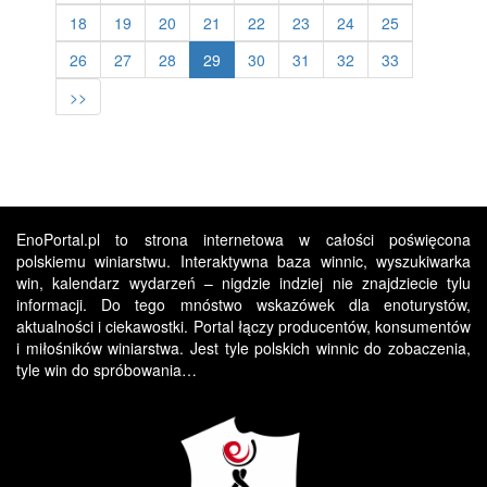
18
19
20
21
22
23
24
25
26
27
28
29
30
31
32
33
>>
EnoPortal.pl to strona internetowa w całości poświęcona
polskiemu winiarstwu. Interaktywna baza winnic, wyszukiwarka
win, kalendarz wydarzeń – nigdzie indziej nie znajdziecie tylu
informacji. Do tego mnóstwo wskazówek dla enoturystów,
aktualności i ciekawostki. Portal łączy producentów, konsumentów
i miłośników winiarstwa. Jest tyle polskich winnic do zobaczenia,
tyle win do spróbowania…