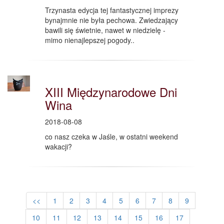
Trzynasta edycja tej fantastycznej imprezy
bynajmnie nie była pechowa. Zwiedzający
bawili się świetnie, nawet w niedzielę -
mimo nienajlepszej pogody..
XIII Międzynarodowe Dni
Wina
2018-08-08
co nasz czeka w Jaśle, w ostatni weekend
wakacji?
<<
1
2
3
4
5
6
7
8
9
10
11
12
13
14
15
16
17