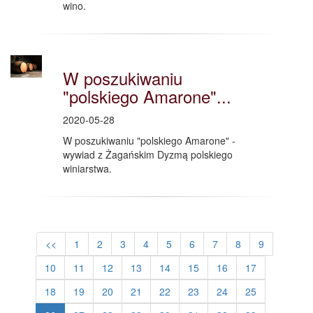
wino.
W poszukiwaniu
"polskiego Amarone"...
2020-05-28
W poszukiwaniu "polskiego Amarone" -
wywiad z Żagańskim Dyzmą polskiego
winiarstwa.
<<
1
2
3
4
5
6
7
8
9
10
11
12
13
14
15
16
17
18
19
20
21
22
23
24
25