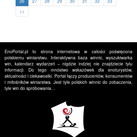
26
27
28
29
30
31
32
33
>>
EnoPortal.pl to strona internetowa w całości poświęcona
polskiemu winiarstwu. Interaktywna baza winnic, wyszukiwarka
win, kalendarz wydarzeń – nigdzie indziej nie znajdziecie tylu
informacji. Do tego mnóstwo wskazówek dla enoturystów,
aktualności i ciekawostki. Portal łączy producentów, konsumentów
i miłośników winiarstwa. Jest tyle polskich winnic do zobaczenia,
tyle win do spróbowania…